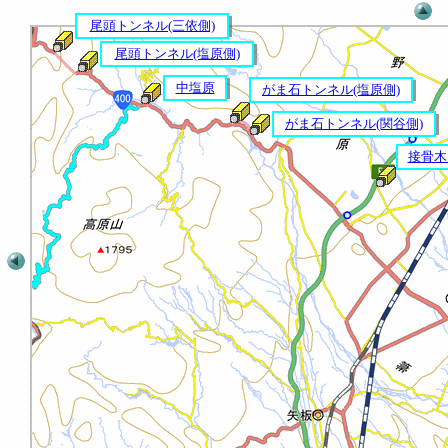
尾頭トンネル(三依側)
尾頭トンネル(塩原側)
中塩原
がま石トンネル(塩原側)
がま石トンネル(関谷側)
接骨木