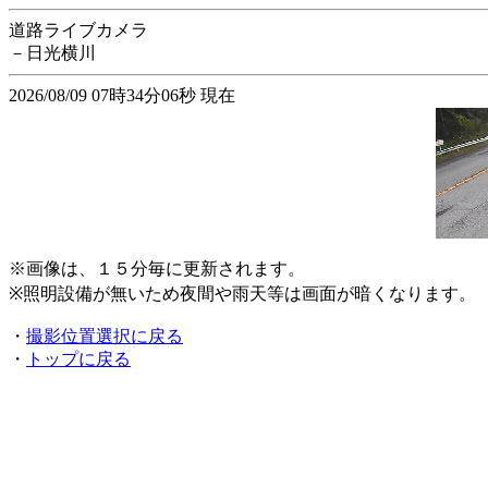
道路ライブカメラ
－日光横川
2026/08/09 07時34分06秒 現在
※画像は、１５分毎に更新されます。
※照明設備が無いため夜間や雨天等は画面が暗くなります。
・
撮影位置選択に戻る
・
トップに戻る